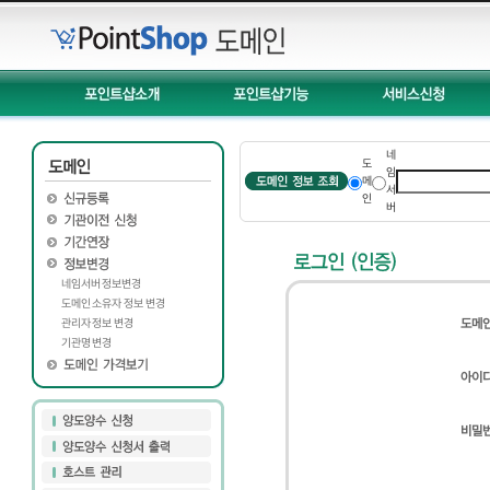
네
도
임
메
서
인
버
네임서버 정보변경
도메인 소유자 정보 변경
관리자 정보 변경
도메
기관명 변경
아이
비밀